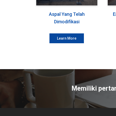
Aspal Yang Telah
E
Dimodifikasi
Learn More
Memiliki perta