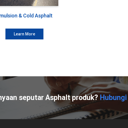
mulsion & Cold Asphalt
Learn More
nyaan seputar Asphalt produk?
Hubungi 