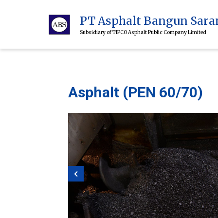
PT Asphalt Bangun Sara
Subsidiary of TIPCO Asphalt Public Company Limited
Asphalt (PEN 60/70)